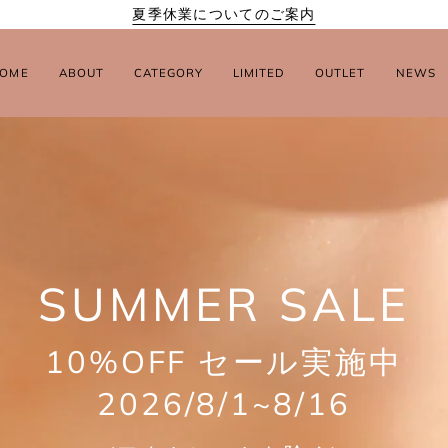
夏季休業についてのご案内
OME
ABOUT
CATEGORY
LIMITED
OUTLET
NEWS
SUMMER SALE
アウトレット
HOOP SERIES
OUTLET
10%OFF セール実施中
2026/8/1~8/16
MORE
詳しくはこちら