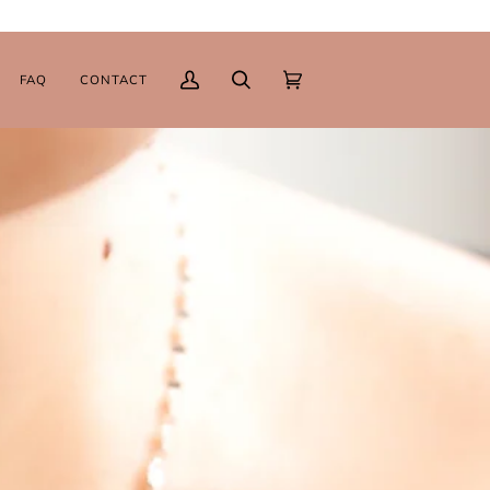
FAQ
CONTACT
マ
検
カ
(0)
イ
索
ー
ペ
ト
ー
ジ