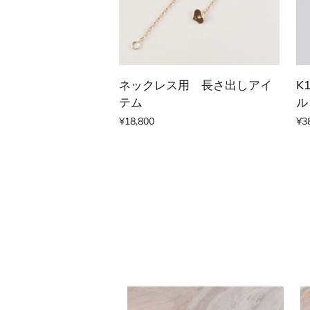
ス
カートに追加する
ネ
K1
ネックレス用 長さ出しアイ
K
ッ
Ph
テム
ル
ク
フ
¥18,800
¥3
レ
ァ
ス
ラ
用
オ
長
エ
さ
メ
出
ラ
し
ル
ア
ド
イ
ネ
テ
ッ
ム
ク