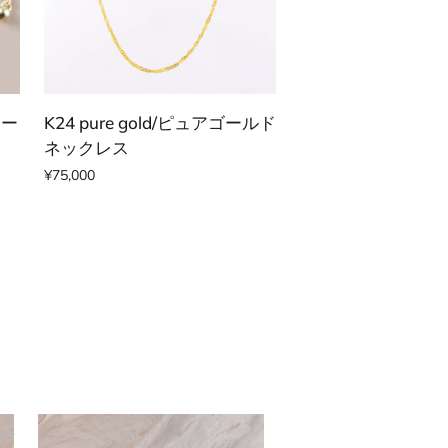
3
チ
ェ
カートに追加する
ー
ン
K24
ェー
K24 pure gold/ピュアゴールド
リ
pure
ネックレス
ン
gold/
¥75,000
グ
ピ
ュ
ア
ゴ
ー
ル
ド
ネ
ッ
ク
レ