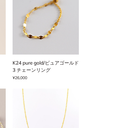
カートに追加する
K24
K24 pure gold/ピュアゴールド
pure
3 チェーンリング
gold/
¥26,000
ピ
ュ
ア
ゴ
ー
ル
ド