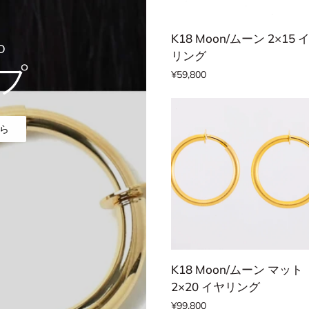
カートに追加する
K18
K18 Moon/ムーン 2×15 
D
Moon/
リング
プ
ム
¥59,800
ー
ン
2×15
ら
イ
ヤ
リ
ン
グ
カートに追加する
K18
K18 Moon/ムーン マット
Moon/
2×20 イヤリング
ム
¥99,800