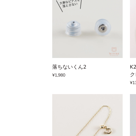
カートに追加する
落
K2
落ちないくん2
K
ち
ma
ク
¥1,980
な
マ
¥1
い
ク
く
ラ
ん
メ
2
ネ
ッ
ク
レ