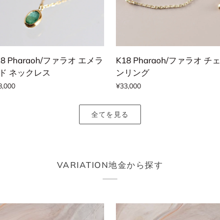
カートに追加する
カートに追加する
8
K18
18 Pharaoh/ファラオ エメラ
K18 Pharaoh/ファラオ チ
araoh/
Pharaoh/
ド ネックレス
ンリング
フ
8,000
¥33,000
ァ
ラ
全てを見る
オ
チ
ェ
ー
VARIATION地金から探す
ン
リ
ン
グ