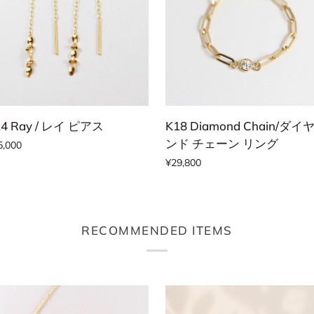
カートに追加する
QUICK ADD
4
K18
24 Ray / レイ ピアス
K18 Diamond Chain/ダイ
y
Diamond
ンド チェーン リング
5,000
Chain/
¥29,800
ダ
イ
ヤ
モ
RECOMMENDED ITEMS
ン
ド
チ
ェ
ー