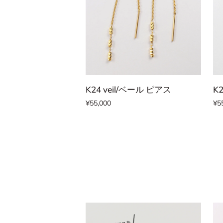
カートに追加する
K24
K2
K24 veil/ベール ピアス
K
veil/
Ra
¥55,000
¥5
ベ
/
ー
レ
ル
イ
ピ
ピ
ア
ア
ス
ス