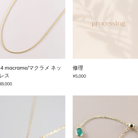
ン
リ
ン
グ
カートに追加する
カートに追加する
4
修
24 macrame/マクラメ ネッ
修理
crame/
理
レス
¥5,000
38,000