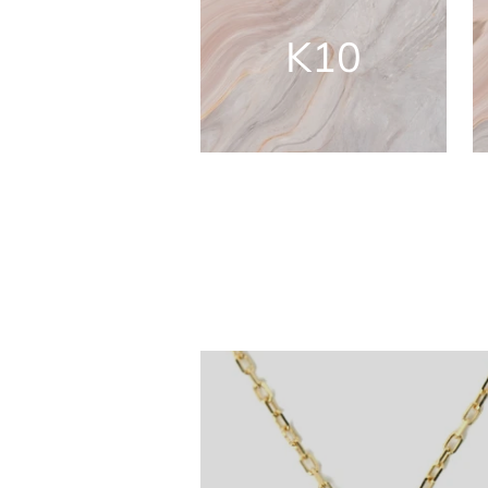
レ
K10
ス