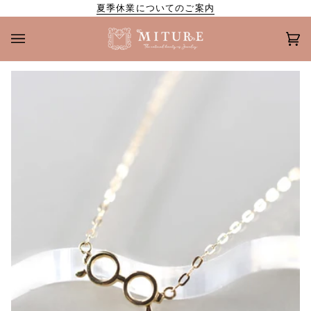
Skip
夏季休業についてのご案内
to
content
カ
(0
ー
ト