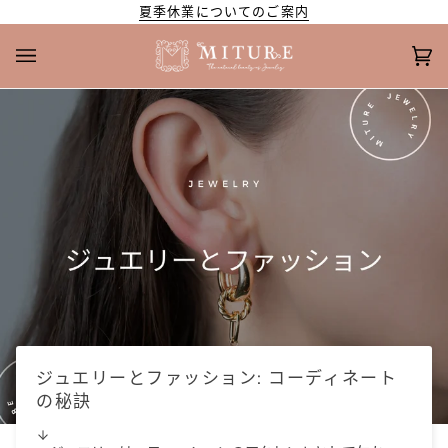
Skip
夏季休業についてのご案内
to
content
カ
(0
ー
ト
ジュエリーとファッション: コーディネート
の秘訣