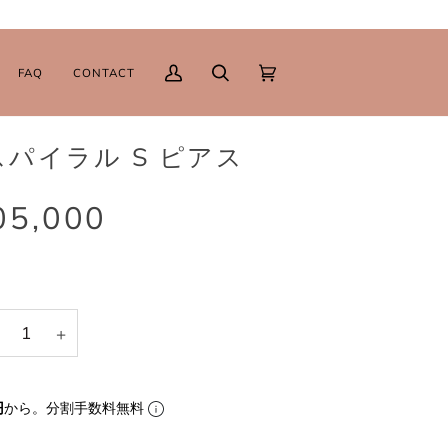
FAQ
CONTACT
マ
検
カ
(0)
イ
索
ー
ペ
ト
L/スパイラル S ピアス
ー
ジ
05,000
+
円
から。分割手数料無料