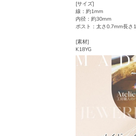
[サイズ]
線：約1mm
内径：約30mm
ポスト：太さ0.7mm長さ1
[素材]
K18YG