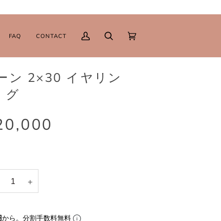
FAQ
CONTACT
マ
検
カ
(0)
イ
索
ー
ペ
ト
ムーン 2×30 イヤリン
ー
ジ
グ
20,000
+
円
から。分割手数料無料