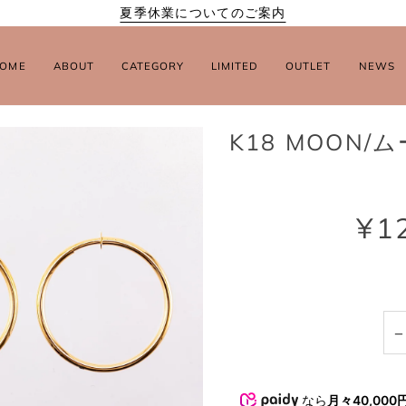
夏季休業についてのご案内
OME
ABOUT
CATEGORY
LIMITED
OUTLET
NEWS
K18 MOON/
¥1
−
なら
月々40,000