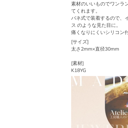
素材のいいものでワンラ
てくれます。
バネ式で装着するので、
ス のような見た目に。
痛くなりにくいシリコン
[サイズ]
太さ2mm×直径30mm
[素材]
K18YG